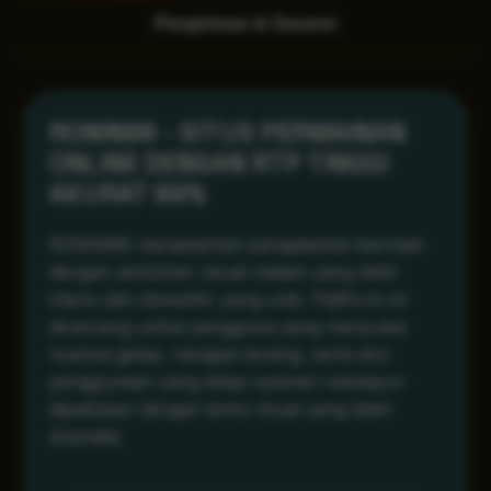
Pengiriman & Garansi
RONIN86 - SITUS PERMAINAN
ONLINE DENGAN RTP TINGGI
AKURAT 99%
RONIN86 menawarkan pengalaman bermain
dengan sentuhan visual malam yang lebih
intens dan atmosfer yang unik. Platform ini
dirancang untuk pengguna yang menyukai
nuansa gelap, navigasi tenang, serta alur
penggunaan yang tetap nyaman meskipun
dipadukan dengan tema visual yang lebih
dramatis.