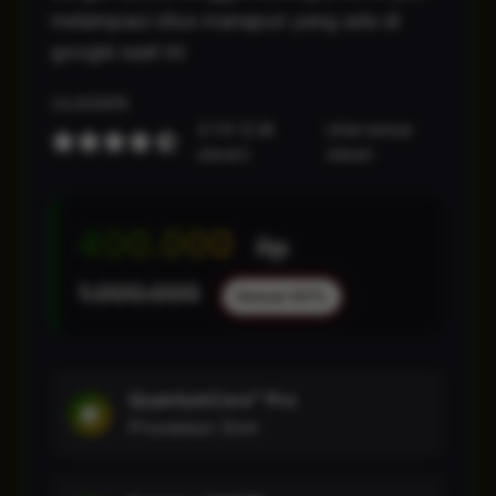
melampaui situs manapun yang ada di
google saat ini
ULASAN
4.7/5 (2.4k
Lihat semua
ulasan)
ulasan
400.000
Rp
1.000.000
Hemat 60%
QuantumCore™ Pro
Processor 5nm