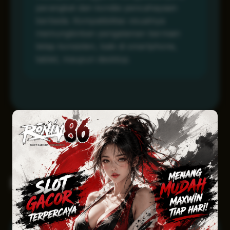
perangkat dan kondisi pencahayaan
berbeda. Kompatibilitas visualnya
memungkinkan pengalaman bermain
tetap konsisten, baik di smartphone,
tablet, maupun desktop.
Pertanyaan Umum