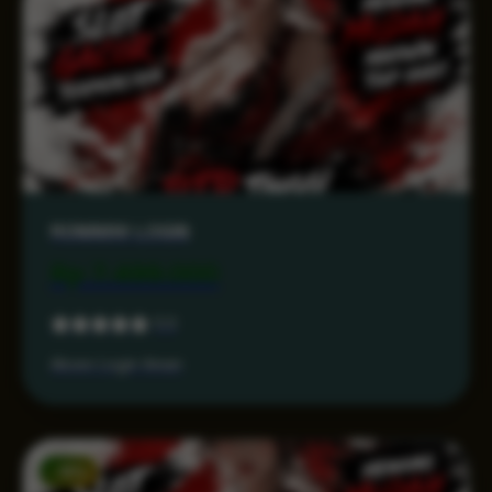
RONIN86 LOGIN
Rp 7.499.000
5.0
Akses Login Aman
-15%