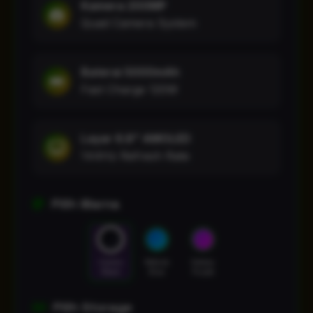
Kamera 200MP
Quad Camera System
Baterai 5000mAh
Fast Charge 120W
Layar 6.8" AMOLED
144Hz Refresh Rate
Pilih Warna
Cosmic
Nebula
Galaxy
Black
Blue
Purple
Pilih Storage