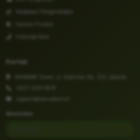
Kebijakan Pengembalian
Garansi Produk
Hubungi Kami
Kontak
RONIN86 Tower, Jl. Sudirman No. 123, Jakarta
(021) 1234-5678
support@nexustech.id
Newsletter
Email untuk newsletter