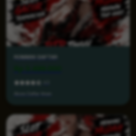
RONIN86 DAFTAR
Rp 3.499.000
4.3
Akses Daftar Aman