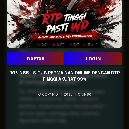
Apa itu RONIN86 dan bagaimana
karakter platformnya?
RONIN86 adalah platform hiburan digital
dengan tampilan bertema malam yang
memberikan suasana lebih intens dan
nyaman. Fokusnya ada pada stabilitas
akses serta kemudahan navigasi.
DAFTAR
LOGIN
RONIN86 - SITUS PERMAINAN ONLINE DENGAN RTP
Apakah RONIN86 dapat digunakan
TINGGI AKURAT 99%
di berbagai perangkat?
Ya, RONIN86 mendukung penggunaan
© COPYRIGHT 2026
|
RONIN86
melalui smartphone, tablet, maupun
desktop. Antarmukanya menyesuaikan
ukuran layar sehingga tetap nyaman
digunakan kapan saja.