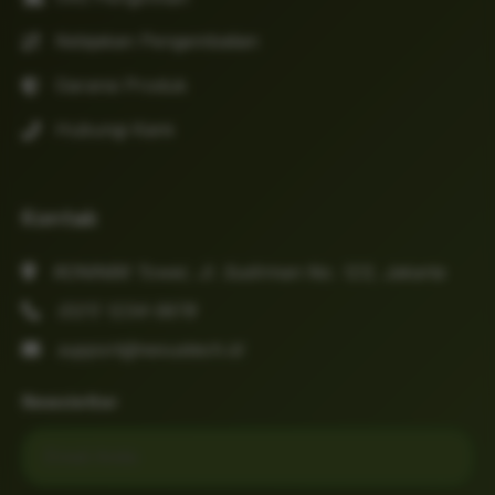
Kebijakan Pengembalian
Garansi Produk
Hubungi Kami
Kontak
RONIN86 Tower, Jl. Sudirman No. 123, Jakarta
(021) 1234-5678
support@nexustech.id
Newsletter
Email untuk newsletter