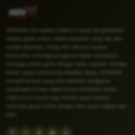
RONIN86 merupakan platform yang menghadirkan
koleksi game online melalui tampilan yang rapi dan
mudah dipahami. Setiap fitur disusun secara
terstruktur sehingga pengguna dapat menelusuri
berbagai pilihan game dengan lebih nyaman. Dengan
desain yang mendukung stabilitas akses, RONIN86
menjadi tempat yang memudahkan pengguna
menjelajahi konten digital tanpa hambatan teknis.
Platform ini cocok bagi mereka yang mencari
informasi game online dengan fitur yang ringkas dan
jelas.