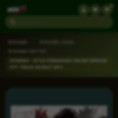
3
Search products
RONIN86
›
RONIN86 LOGIN
›
RONIN86 DAFTAR
›
RONIN86 - SITUS PERMAINAN ONLINE DENGAN
RTP TINGGI AKURAT 99%