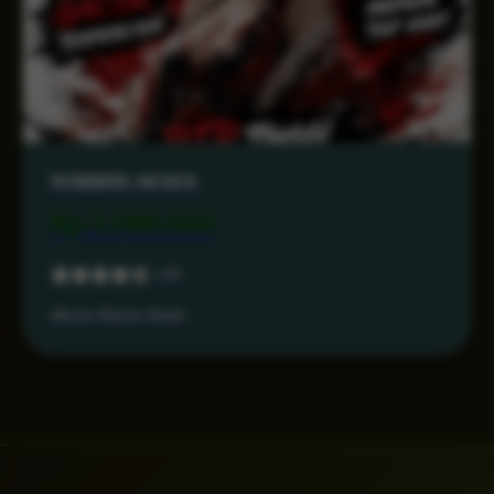
RONIN86 AKSES
Rp 1.799.000
4.6
Akses Resmi Aman