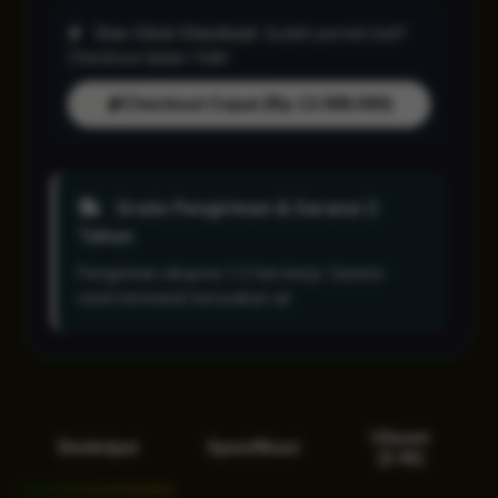
One-Click Checkout:
Sudah pernah beli?
Checkout dalam 1 klik!
Checkout Cepat (Rp 13.588.000)
Gratis Pengiriman & Garansi 2
Tahun
Pengiriman ekspres 1-2 hari kerja. Garansi
resmi termasuk kerusakan air.
Ulasan
Deskripsi
Spesifikasi
(2.4k)