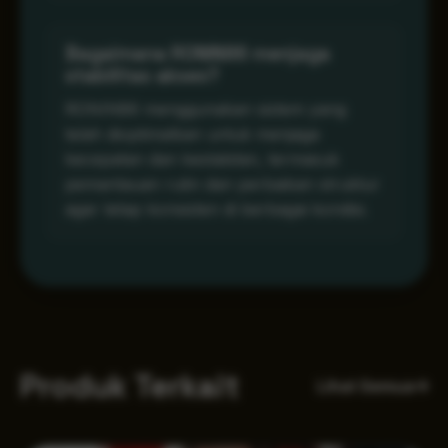
Bagaimana RONIN86 menjaga
stabilitas akses?
RONIN86 menggunakan sistem yang
telah dioptimalkan untuk menjaga
kecepatan dan kestabilan, termasuk
pemantauan rutin dan perbaikan struktur
agar tetap konsisten di berbagai kondisi.
Produk Terkait
Lihat Semua