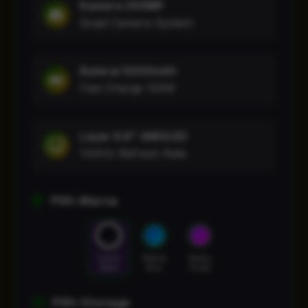
Kamera 200MP
Quad Camera System
Baterai 5000mAh
Fast Charge 120W
Layar 6.8" AMOLED
144Hz Refresh Rate
Pilih Warna
Cosmic
Nebula
Galaxy
Black
Blue
Purple
Pilih Storage