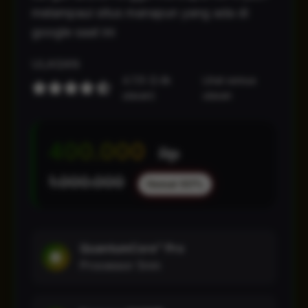
melampaui situs manapun yang ada di
google saat ini
ULASAN
4.7/5 (2.4k
Lihat semua
ulasan)
ulasan
400.000
Rp
1.000.000
Hemat 60%
QuantumCore™ Pro
Processor 5nm