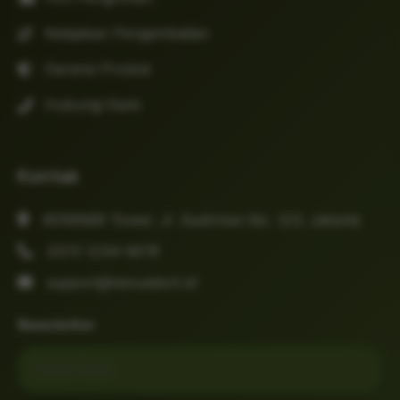
Kebijakan Pengembalian
Garansi Produk
Hubungi Kami
Kontak
RONIN86 Tower, Jl. Sudirman No. 123, Jakarta
(021) 1234-5678
support@nexustech.id
Newsletter
Email untuk newsletter