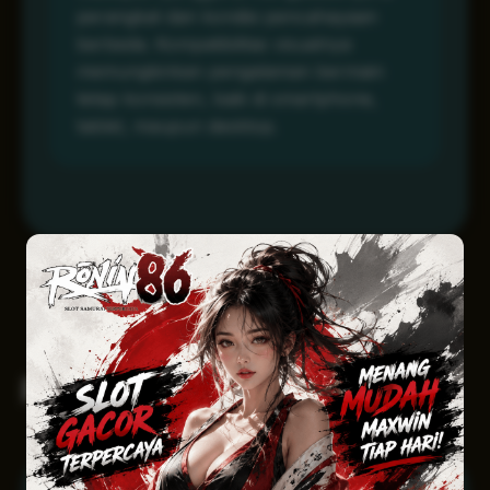
perangkat dan kondisi pencahayaan
berbeda. Kompatibilitas visualnya
memungkinkan pengalaman bermain
tetap konsisten, baik di smartphone,
tablet, maupun desktop.
Pertanyaan Umum