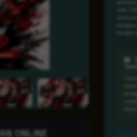
sentuhan
unik. Pl
menyukai
penggun
dengan t
D
Tem
Tamp
antar
pengg
mudah
tanpa
NAN ONLINE