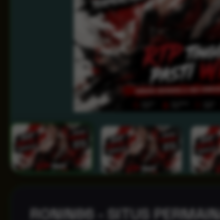
RONIN86 - SITUS PERMAI