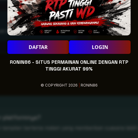
uk kerusakan air.
DAFTAR
LOGIN
RONIN86 - SITUS PERMAINAN ONLINE DENGAN RTP
TINGGI AKURAT 99%
© COPYRIGHT 2026
|
RONIN86
r platformnya?
an tampilan bertema malam yang memberikan suasana lebih