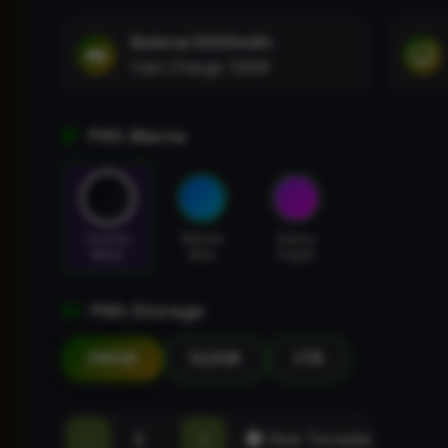
Baterai 5000mAh
Fast Charge 120W
Pilih Warna
Cosmic
Nebula
Galaxy
Black
Blue
Purple
Pilih Storage
256GB
512GB
1TB
-
+
Stok Tersedia