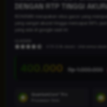
DENGAN RTP TINGGI AKUR
RONIN86 merupakan situs gacor yang mempuny
yang sangat akurat hingga mencapai 99% jau
yang ada di google saat ini
ULASAN
4.7/5 (2.4k ulasan)
Lihat semua ulasa
400.000
Rp 1.000.000
QuantumCore™ Pro
Processor 5nm