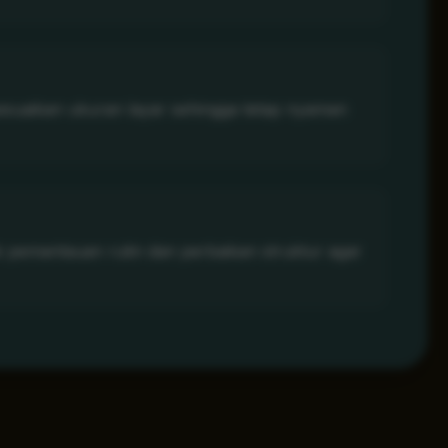
uaikan ukuran layar sehingga tetap nyaman
 pemantauan rutin dan perbaikan struktur agar