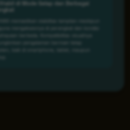
Stabil di Mode Gelap dan Berbagai
ngkat
86 memastikan stabilitas tampilan meskipun
una mengaksesnya di perangkat dan kondisi
hayaan berbeda. Kompatibilitas visualnya
ngkinkan pengalaman bermain tetap
sten, baik di smartphone, tablet, maupun
op.