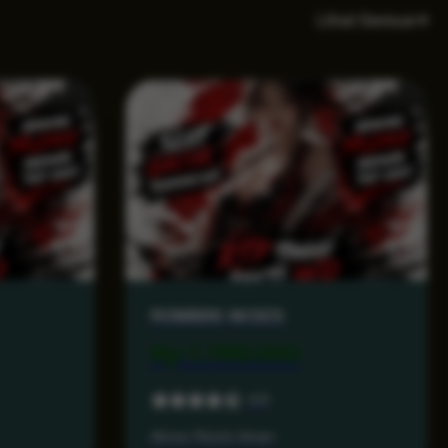
Lihat Semua
RONIN86 AKSES
Rp 1.799.000
4.6
Akses Resmi Aman