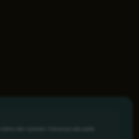
 intens dan nyaman. Fokusnya ada pada