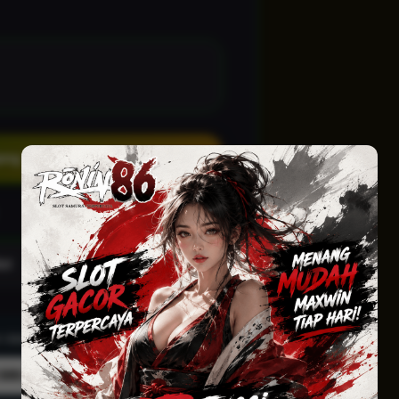
ang
st
alam 1 klik!
588.000)