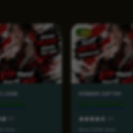
-15%
 LOGIN
RONIN86 DAFTAR
499.000
Rp 3.499.000
5.0
4.3
in Aman
Akses Daftar Aman